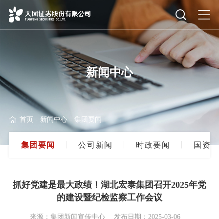
新闻中心
首页
-
新闻中心
-
集团要闻
集
团
要
闻
公
司
新
闻
时
政
要
闻
国
资
要
抓好党建是最大政绩！湖北宏泰集团召开2025年党
的建设暨纪检监察工作会议
来源：集团新闻宣传中心
发布日期：2025-03-06