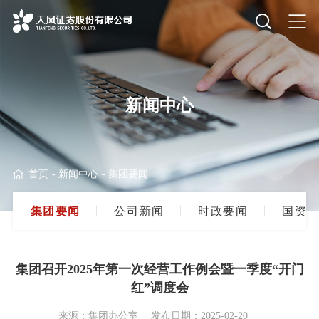
新闻中心
首页
-
新闻中心
-
集团要闻
集
团
要
闻
公
司
新
闻
时
政
要
闻
国
资
要
集团召开2025年第一次经营工作例会暨一季度“开门
红”调度会
来源：集团办公室
发布日期：2025-02-20