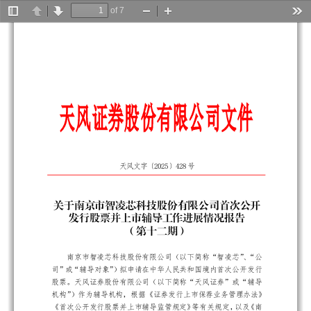
of 7
Toggle
Previous
Next
Zoom
Zoom
Too
Sidebar
Out
In
天风证券股份有限公司文件
202
5
4
2
8
天风
文
字
〔
〕
号
关于南京市智凌芯科技股份有限公司首次公开
发行
股票并上市辅导工作进展情况报告
（第十二期）
南京市智凌芯科技股份有限公司（以下简称“智凌芯”、“公
司”或“辅导对象”）拟申请在中华人民共和国境内首次公开发行
股票。天风证券股份有限公司（以下简称“天风证券”或“辅导
机构”）作为辅导机构，根据《证券发行上市保荐业务管理办法》
《首次公开发行股票并上市辅导监管规定》等有关规定，以及《南