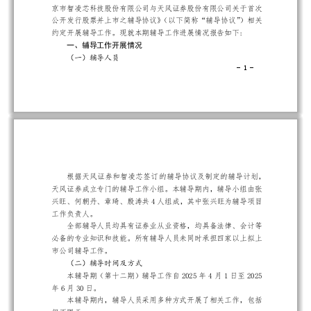
京市智凌芯科技股份有限公司与天风证券股份有限公司关于首次
公开发行股票并上市之辅导协议》（以下简称“辅导协议”）相关
:
约定开展辅导工作。现就本期辅导工作进展情况报告如下
一、辅导工作开展情况
（一）辅导人员
-
1 
-
根据天风证券和智凌芯签订的辅导协议及制定的辅导计划，
天风证券成立专门的辅导工作小组。本辅导期内，辅导小组由张
4
兴旺、何朝丹、章琦、殷涛共
人组成，其中张兴旺为辅导项目
工作负责人。
全部辅导人员均具有证券业从业资格，均具备法律、会计等
必备的专业知识和技能。所有辅导人员未同时承担四家以上拟上
市公司辅导工作。
（二）辅导时间及方式
2025
4
1
2025
本辅导期（第十二期）辅导工作自
年
月
日至
6
30
年
月
日。
本辅导期内，辅导人员采用多种方式开展了相关工作，包括