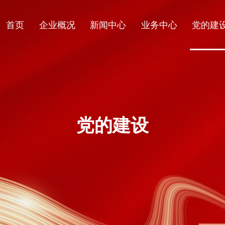
首页
企业概况
新闻中心
业务中心
党的建
党的建设