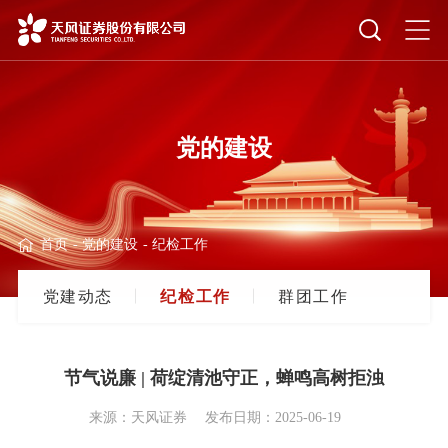
党的建设
首页
-
党的建设
-
纪检工作
党
建
动
态
纪
检
工
作
群
团
工
作
节气说廉 | 荷绽清池守正，蝉鸣高树拒浊
来源：天风证券
发布日期：2025-06-19