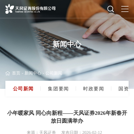
新闻中心
首页
-
新闻中心
-
公司新闻
公
司
新
闻
集
团
要
闻
时
政
要
闻
国
资
要
小年暖家风 同心向新程——天风证券2026年新春开
放日圆满举办
来源：天风证券
发布日期：2026-02-12