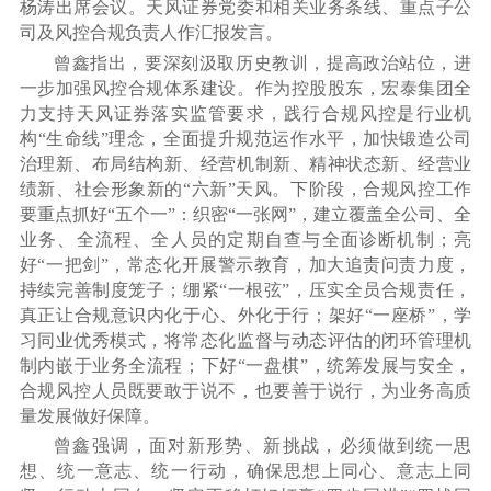
杨涛出席会议。天风证券党委和相关业务条线、重点子公
司及风控合规负责人作汇报发言。
曾鑫指出，要深刻汲取历史教训，提高政治站位，进
一步加强风控合规体系建设。作为控股股东，宏泰集团全
力支持天风证券落实监管要求，践行合规风控是行业机
构
“生命线”理念，全面提升规范运作水平，加快锻造公司
治理新、布局结构新、经营机制新、精神状态新、经营业
绩新、社会形象新的“六新”天风。下阶段，合规风控工作
要重点抓好“五个一”：织密“一张网”，建立覆盖全公司、全
业务、全流程、全人员的定期自查与全面诊断机制；亮
好“一把剑”，常态化开展警示教育，加大追责问责力度，
持续完善制度笼子；绷紧“一根弦”，压实全员合规责任，
真正让合规意识内化于心、外化于行；架好“一座桥”，学
习同业优秀模式，将常态化监督与动态评估的闭环管理机
制内嵌于业务全流程；下好“一盘棋”，统筹发展与安全，
合规风控人员既要敢于说不，也要善于说行，为业务高质
量发展做好保障。
曾鑫强调，面对新形势、新挑战，必须做到统一思
想、统一意志、统一行动，确保思想上同心、意志上同