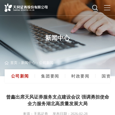
新闻中心
首页
-
新闻中心
-
公司新闻
公
司
新
闻
集
团
要
闻
时
政
要
闻
国
资
要
曾鑫出席天风证券服务支点建设会议 强调勇担使命
全力服务湖北高质量发展大局
来源：天风证券
发布日期：2026-02-28