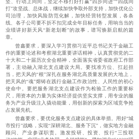
坚、行动上同向，坚定不移打好打赢
“四步同进”“四战同
打”攻坚战、总体战，继续加快争取外部支持，加快优化公
司治理，加快风险防范化解，加快经营转型发展，各条
线、各子公司要不折不扣完成全年目标任务，用响当当的
业绩讲好新天风“新老划断”的故事，谱写焕新启航的篇
章。
曾鑫要求，要深入学习贯彻习近平总书记关于金融工
作的重要论述和考察湖北重要讲话精神，认真贯彻党的二
十大和二十届历次全会精神，全面落实省委省政府工作部
署，主动融入湖北支点建设大局。要找准方位、扛起担
当，把天风的
“根”深扎在服务湖北高质量发展的大地上，
把天风的“魂”熔铸在践行金融工作政治性、人民性的初心
使命中。要把服务湖北支点建设作为检验工作的重要标
尺，用资本的力量为实体经济提供坚实支撑，用专业的服
务为产业升级注入撬动能量，用创新的探索为区域竞争抢
占发展先机。
曾鑫要求，要优化服务支点建设的具体举措。用好
“城
市投行”战略，实现“深耕湖北、服务下沉”，做实地方金融
顾问、产业参谋职责。激发投研、投资、投行“三投联