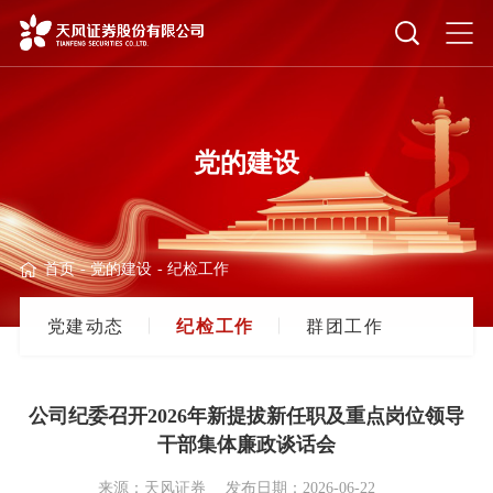
党的建设
首页
-
党的建设
-
纪检工作
党
建
动
态
纪
检
工
作
群
团
工
作
公司纪委召开2026年新提拔新任职及重点岗位领导
干部集体廉政谈话会
来源：天风证券
发布日期：2026-06-22