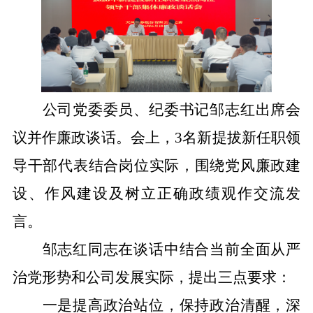
公司党委委员、纪委书记邹志红出席会
议并作廉政谈话
。
会上，
3
名新提拔新任职领
导干部代表结合岗位实际，围绕党风廉政建
设、作风建设
及树立
正确政绩观作交流发
言。
邹志红
同志
在谈话中结合当前全面从严
治党形势和公司发展实际，提出三点要求
：
一是
提高政治站位，保持政治清醒，深