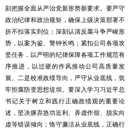
刻把握全面从严治党新形势新要求
。
要严守
政治纪律和政治规矩，确保上级决策部署不
折不扣落实到位；深刻认清反腐斗争严峻形
势，以案为鉴、警钟长鸣；紧扣公司
各项
攻
坚任务，
以严明的纪律保障各项工作规范有
序推进，以过硬的作风推动公司高质量发
展。
二是校准政绩导向，严守从业底线，筑
牢拒腐防变思想堤坝。
要深入学习习近平总
书记关于树立和践行正确政绩观的重要论
述，坚决摒弃急功近利、弄虚作假、脱实向
虚等错误倾向；恪守廉洁从业底线，正确行