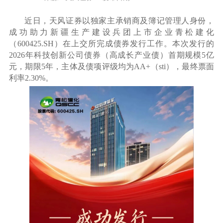
近日，天风证券以独家主承销商及簿记管理人身份，
成功助力新疆生产建设兵团上市企业青松建化
（600425.SH）在上交所完成债券发行工作。本次发行的
2026年科技创新公司债券（高成长产业债）首期规模5亿
元，期限5年，主体及债项评级均为AA+（sti），最终票面
利率2.30%。