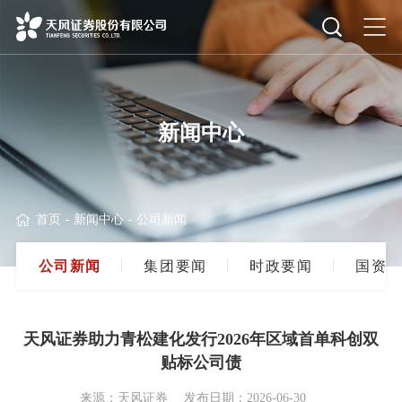
新闻中心
首页
-
新闻中心
-
公司新闻
公
司
新
闻
集
团
要
闻
时
政
要
闻
国
资
要
天风证券助力青松建化发行2026年区域首单科创双
贴标公司债
来源：天风证券
发布日期：2026-06-30