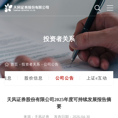
投资者关系
首页
-
投资者关系
-
公司公告
高
信
息
股
价
信
息
公
司
公
告
上
证
e
互
动
天风证券股份有限公司2025年度可持续发展报告摘
要
来源：天风证券
发布日期：2026-04-30