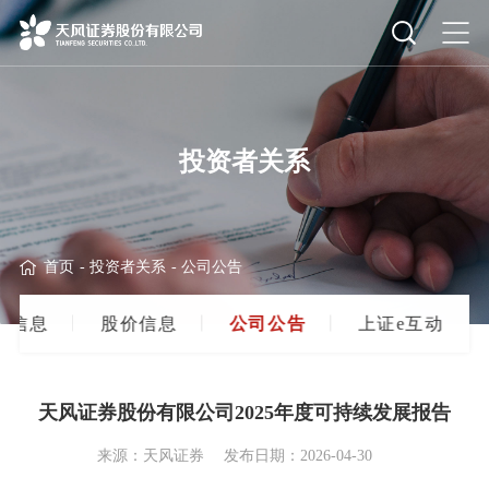
投资者关系
首页
-
投资者关系
-
公司公告
高
信
息
股
价
信
息
公
司
公
告
上
证
e
互
动
天风证券股份有限公司2025年度可持续发展报告
来源：天风证券
发布日期：2026-04-30